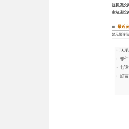
虹桥店投
南站店投
最近
暂无投诉信息
联系
邮件
电话
留言