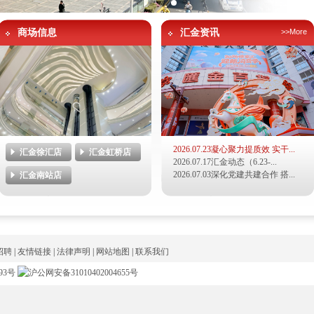
商场信息
汇金资讯
>>More
2026.07.23
凝心聚力提质效 实干...
汇金徐汇店
汇金虹桥店
2026.07.17
汇金动态（6.23-...
2026.07.03
深化党建共建合作 搭...
汇金南站店
招聘
|
友情链接
|
法律声明
|
网站地图
|
联系我们
93号
沪公网安备31010402004655号