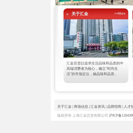
关于汇金
>>More
汇金百货以追求生活品味和品质的中
高端消费者为核心，确立“时尚生
活”的市场定位，融品味和品质...
关于汇金
|
商场信息
|
汇金资讯
|
品牌招商
|
人才
版权所有 上海汇金百货有限公司
沪ICP备120439